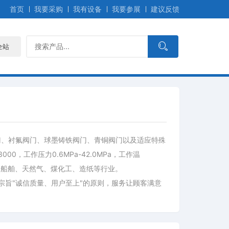
首页
我要采购
我有设备
我要参展
建议反馈
全站
门、衬氟阀门、球墨铸铁阀门、青铜阀门以及适应特殊
，工作压力0.6MPa-42.0MPa，工作温
水力、船舶、天然气、煤化工、造纸等行业。
旨"诚信质量、用户至上"的原则，服务让顾客满意