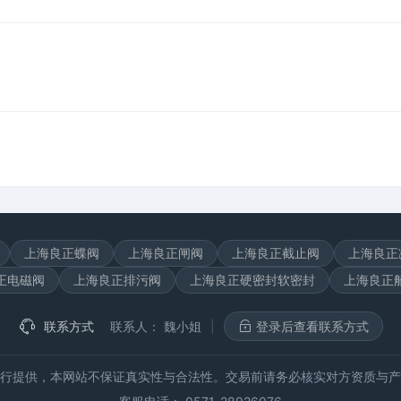
上海良正蝶阀
上海良正闸阀
上海良正截止阀
上海良正
正电磁阀
上海良正排污阀
上海良正硬密封软密封
上海良正
联系方式
联系人：
魏小姐
|
登录后查看联系方式
行提供，本网站不保证真实性与合法性。交易前请务必核实对方资质与产